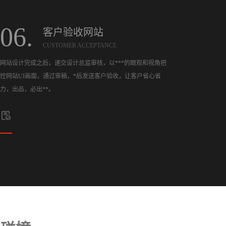
06.
客户验收网站
CUSTOMER ACCEPTANCE
网站设计完成之后，递交设计总监审核，以***的眼观和视角把
控网站UI画面，通过审稿，*后发送客户验收，让客户省心省
力，出品，必出**。