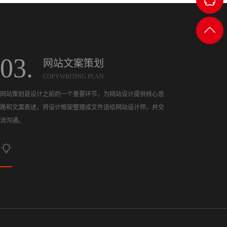
客服
返回
一
顶部
03.
网站文案策划
COPYWRITING PLAN
网站策划是设计之前的一个重要环节，为网站设计提供核心思
客服
路和文案表述，将设计框架整理成文件送给网站设计师，并交
流沟通。
二
客服
三