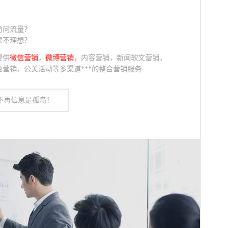
访问流量？
果不理想？
提供
微信营销
，
微博营销
，内容营销，新闻软文营销，
营销、公关活动等多渠道***的整合营销服务
不再信息是孤岛！